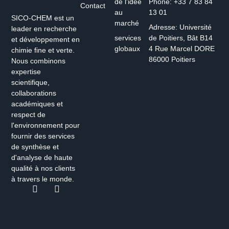
de l'idée
Phone: +33 7 83 84
Contact
au
13 01
SICO-CHEM est un
marché
Adresse: Université
leader en recherche
services
de Poitiers, Bât B14
et développement en
globaux
4 Rue Marcel DORE
chimie fine et verte.
86000 Poitiers
Nous combinons
expertise
scientifique,
collaborations
académiques et
respect de
l'environnement pour
fournir des services
de synthèse et
d'analyse de haute
qualité à nos clients
à travers le monde.